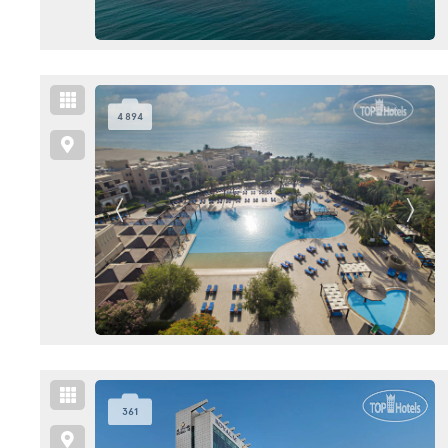
4 894
361