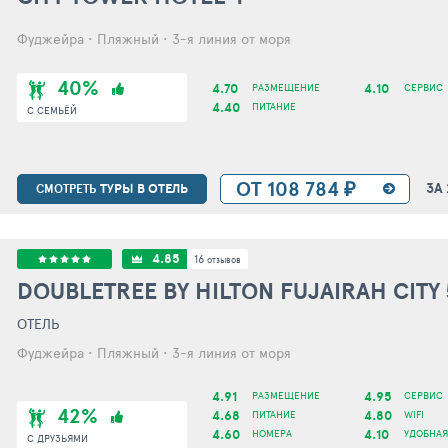
Фуджейра • Пляжный • 3-я линия от моря
40%
4.70
4.10
РАЗМЕЩЕНИЕ
СЕРВИС
4.40
ПИТАНИЕ
С СЕМЬЁЙ
ОТ 108 784 ₽
ЗА
ТУРЫ В ОТЕЛЬ
СМОТРЕТЬ
4.85
16
отзывов
DOUBLETREE BY HILTON FUJAIRAH CITY
ОТЕЛЬ
Фуджейра • Пляжный • 3-я линия от моря
4.91
4.95
РАЗМЕЩЕНИЕ
СЕРВИС
42%
4.68
4.80
ПИТАНИЕ
WIFI
4.60
4.10
НОМЕРА
УДОБНАЯ
С ДРУЗЬЯМИ