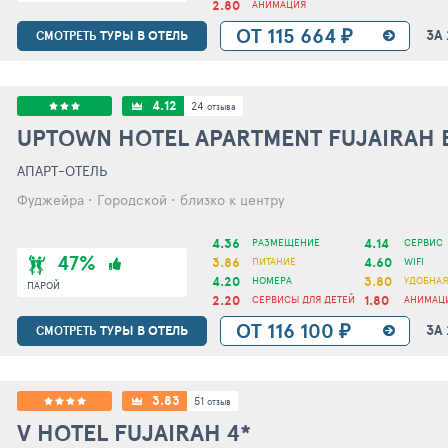
2.80
АНИМАЦИЯ
ОТ 115 664 ₽
ЗА
ТУРЫ В ОТЕЛЬ
СМОТРЕТЬ
4.12
24
отзыва
UPTOWN HOTEL APARTMENT FUJAIRAH 
АПАРТ-ОТЕЛЬ
Фуджейра • Городской • близко к центру
4.36
4.14
РАЗМЕЩЕНИЕ
СЕРВИС
47%
3.86
4.60
ПИТАНИЕ
WIFI
4.20
3.80
НОМЕРА
УДОБНАЯ
ПАРОЙ
2.20
1.80
СЕРВИСЫ ДЛЯ ДЕТЕЙ
АНИМАЦ
ОТ 116 100 ₽
ЗА
ТУРЫ В ОТЕЛЬ
СМОТРЕТЬ
3.83
51
отзыв
V HOTEL FUJAIRAH
4*