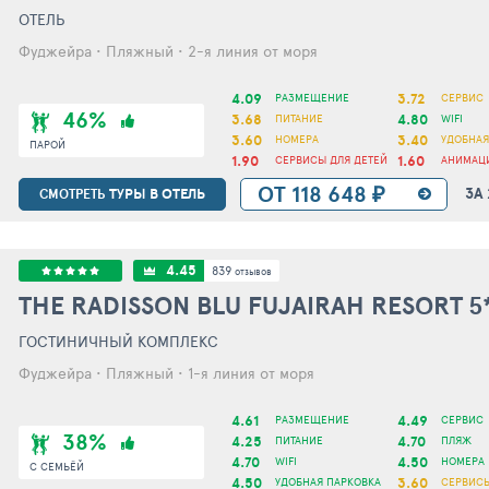
ОТЕЛЬ
Фуджейра • Пляжный • 2-я линия от моря
4.09
3.72
РАЗМЕЩЕНИЕ
СЕРВИС
46%
3.68
4.80
ПИТАНИЕ
WIFI
3.60
3.40
НОМЕРА
УДОБНАЯ
ПАРОЙ
1.90
1.60
СЕРВИСЫ ДЛЯ ДЕТЕЙ
АНИМАЦ
ОТ 118 648 ₽
ЗА
ТУРЫ В ОТЕЛЬ
СМОТРЕТЬ
4.45
839
отзывов
THE RADISSON BLU FUJAIRAH RESORT
5
ГОСТИНИЧНЫЙ КОМПЛЕКС
Фуджейра • Пляжный • 1-я линия от моря
4.61
4.49
РАЗМЕЩЕНИЕ
СЕРВИС
38%
4.25
4.70
ПИТАНИЕ
ПЛЯЖ
4.70
4.50
WIFI
НОМЕРА
С СЕМЬЁЙ
4.50
3.60
УДОБНАЯ ПАРКОВКА
СЕРВИСЫ