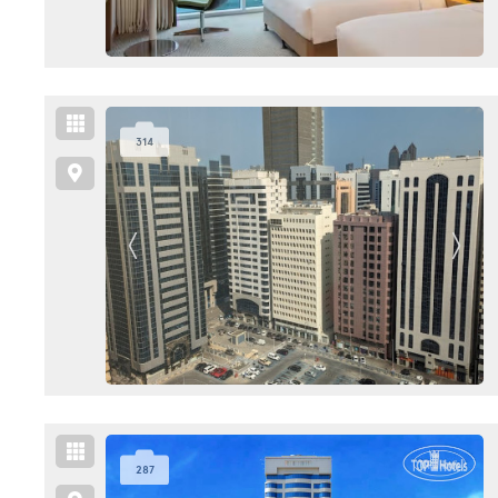
314
287