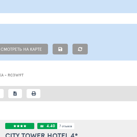
СМОТРЕТЬ НА КАРТЕ
А - RC3W9T
4.40
7
отзывов
CITY TOWER HOTEL
4*