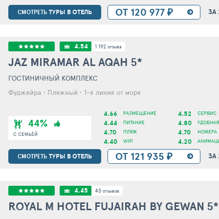
ОТ 120 977 ₽
ЗА
ТУРЫ В ОТЕЛЬ
СМОТРЕТЬ
4.54
1 192
отзыва
JAZ MIRAMAR AL AQAH
5*
ГОСТИНИЧНЫЙ КОМПЛЕКС
Фуджейра • Пляжный • 1-я линия от моря
4.66
4.52
РАЗМЕЩЕНИЕ
СЕРВИС
44%
4.44
4.80
ПИТАНИЕ
УДОБНАЯ
4.70
4.70
ПЛЯЖ
НОМЕРА
С СЕМЬЁЙ
4.40
4.20
WIFI
АНИМАЦ
ОТ 121 935 ₽
ЗА
ТУРЫ В ОТЕЛЬ
СМОТРЕТЬ
4.45
45
отзывов
ROYAL M HOTEL FUJAIRAH BY GEWAN
5*