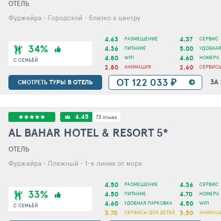
ОТЕЛЬ
Фуджейра • Городской • близко к центру
4.63
4.37
РАЗМЕЩЕНИЕ
СЕРВИС
34%
4.36
5.00
ПИТАНИЕ
УДОБНАЯ
4.80
4.60
WIFI
НОМЕРА
С СЕМЬЁЙ
2.80
2.60
АНИМАЦИЯ
СЕРВИСЫ
ОТ 122 033 ₽
ЗА
ТУРЫ В ОТЕЛЬ
СМОТРЕТЬ
4.45
73
отзыва
AL BAHAR HOTEL & RESORT
5*
ОТЕЛЬ
Фуджейра • Пляжный • 1-я линия от моря
4.50
4.36
РАЗМЕЩЕНИЕ
СЕРВИС
33%
4.50
4.70
ПИТАНИЕ
НОМЕРА
4.60
4.50
УДОБНАЯ ПАРКОВКА
WIFI
С СЕМЬЁЙ
3.70
3.50
СЕРВИСЫ ДЛЯ ДЕТЕЙ
АНИМАЦ