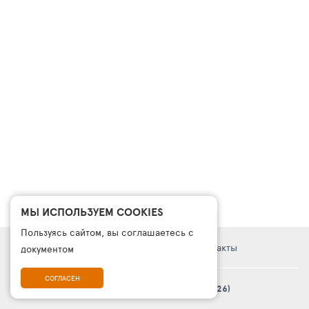
МЫ ИСПОЛЬЗУЕМ COOKIES
Пользуясь сайтом, вы соглашаетесь с
Правовая информация
Поддержка
Контакты
документом
СОГЛАСЕН
© Платформа «ТурСайт Про» в.5.2.0 (2003 - 2026)